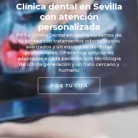
Clínica dental en Sevilla
con atención
personalizada
En Tu Clínica Dental en Sevilla cuidamos de
tu sonrisa con tratamientos odontológicos
avanzados y un equipo de dentistas
profesionales. Ofrecemos soluciones
adaptadas a cada paciente, con tecnología
de última generación y un trato cercano y
humano.
PIDE TU CITA