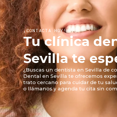
¡CONTACTA HOY!
Tu clínica de
Sevilla te esp
¿Buscas un dentista en Sevilla de c
Dental en Sevilla te ofrecemos expe
trato cercano para cuidar de tu sal
o llámanos y agenda tu cita sin co