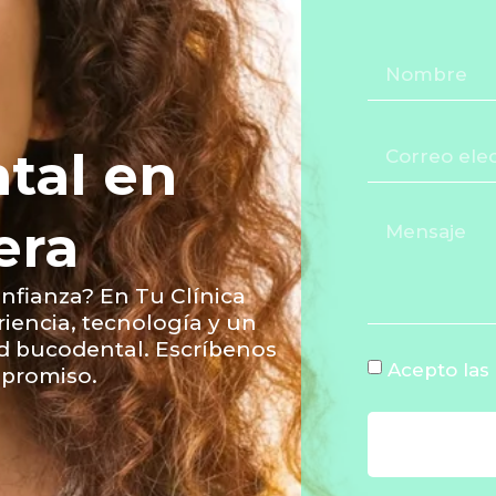
ntal en
era
onfianza? En Tu Clínica
riencia, tecnología y un
ud bucodental. Escríbenos
Acepto las 
mpromiso.